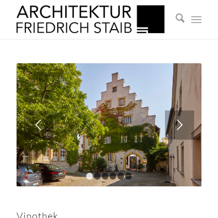
1
2
3
4
5
6
Vinothek