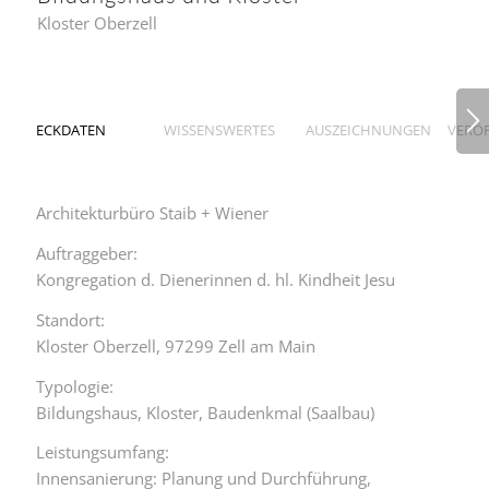
Kloster Oberzell
ECKDATEN
WISSENSWERTES
AUSZEICHNUNGEN
VERÖ
Architekturbüro Staib + Wiener
Auftraggeber:
Kongregation d. Dienerinnen d. hl. Kindheit Jesu
Standort:
Kloster Oberzell, 97299 Zell am Main
Typologie:
Bildungshaus, Kloster, Baudenkmal (Saalbau)
Leistungsumfang:
Innensanierung: Planung und Durchführung,