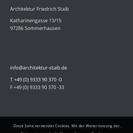
Architektur Friedrich Staib
Katharinengasse 13/15
97286 Sommerhausen
info@architektur-staib.de
T +49 (0) 9333 90 370 -0
F +49 (0) 9333 90 370 -33
Diese Seite verwendet Cookies. Mit der Weiternutzung der
© Copyright - Architektur Staib | Beratung und Realisierung:
H5 Creative