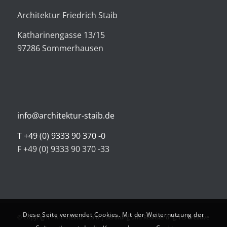
Architektur Friedrich Staib
Katharinengasse 13/15
97286 Sommerhausen
info@architektur-staib.de
T +49 (0) 9333 90 370 -0
F +49 (0) 9333 90 370 -33
Diese Seite verwendet Cookies. Mit der Weiternutzung der
© Copyright - Architektur Staib | Beratung und Realisierung:
H5 Creative